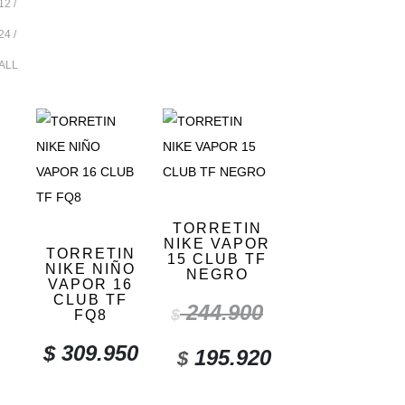
12
24
ALL
TORRETIN
NIKE VAPOR
TORRETIN
15 CLUB TF
NIKE NIÑO
NEGRO
VAPOR 16
CLUB TF
244.900
$
FQ8
$
309.950
195.920
$