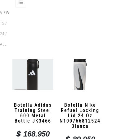
VIEW:
12
24
ALL
Botella Adidas
Botella Nike
Training Steel
Refuel Locking
600 Metal
Lid 24 Oz
Bottle JK3466
N100766812524
Blanca
$
168.950