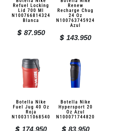
Botella Nike
Botella Nike
Refuel Locking
Renew
Lid 700 Ml
Recharge Chug
N100766814324
24 Oz
Blanca
N100763745924
Azul
$
87.950
$
143.950
Botella Nike
Botella Nike
Fuel Jug 40 Oz
Hypersport 20
Roja
Oz Azul
N100311068540
N100071744820
$
$
174.950
83.950