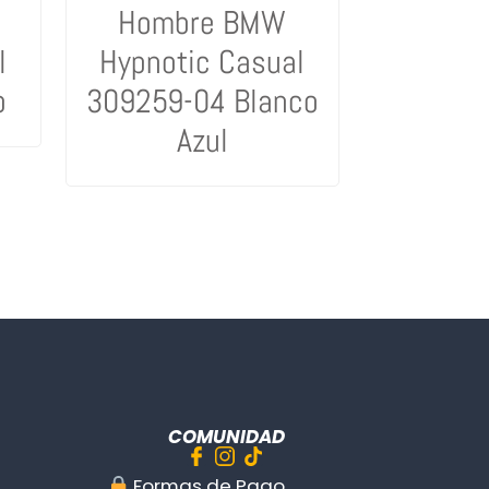
Hombre BMW
l
Hypnotic Casual
o
309259-04 Blanco
Azul
COMUNIDAD
︎ Formas de Pago