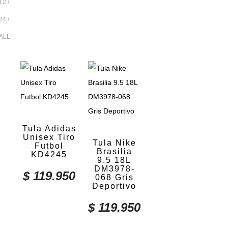
12
24
ALL
Tula Adidas
Unisex Tiro
Tula Nike
Futbol
Brasilia
KD4245
9.5 18L
DM3978-
$
119.950
068 Gris
Deportivo
$
119.950