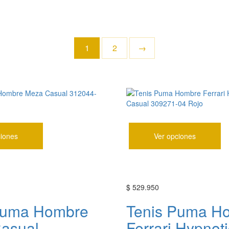
1
2
→
ciones
Ver opciones
$
529.950
Puma Hombre
Tenis Puma H
asual
Ferrari Hypnoti