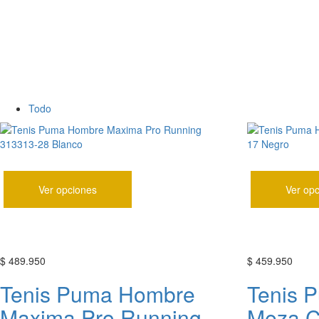
Todo
Ver opciones
Ver op
$
489.950
$
459.950
Tenis Puma Hombre
Tenis 
Maxima Pro Running
Meza C