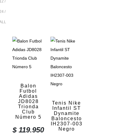
12
24
ALL
Balon
Futbol
Adidas
JD8028
Tenis Nike
Trionda
Infantil ST
Club
Dynamite
Número 5
Baloncesto
IH2307-003
$
119.950
Negro