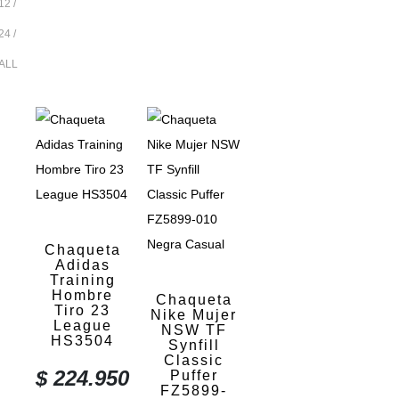
12
24
ALL
Chaqueta
Adidas
Training
Hombre
Chaqueta
Tiro 23
Nike Mujer
League
NSW TF
HS3504
Synfill
Classic
$
224.950
Puffer
FZ5899-