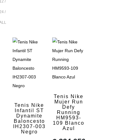
12
24
ALL
Tenis Nike
Mujer Run
Tenis Nike
Defy
Infantil ST
Running
Dynamite
HM9593-
Baloncesto
109 Blanco
IH2307-003
Azul
Negro