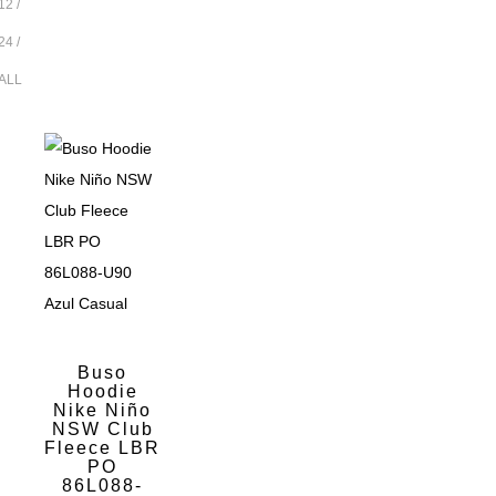
12
24
ALL
Buso
Hoodie
Nike Niño
NSW Club
Fleece LBR
PO
86L088-