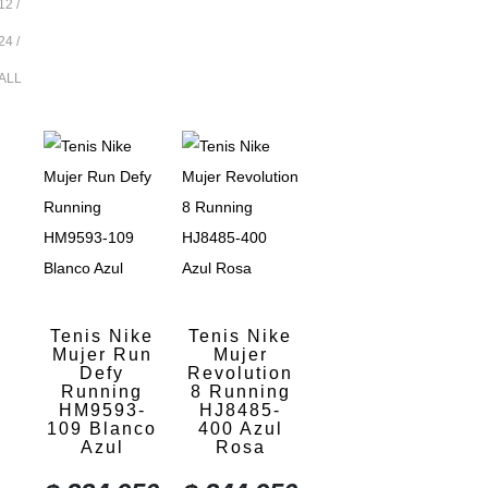
12
24
ALL
Tenis Nike
Tenis Nike
Mujer Run
Mujer
Defy
Revolution
Running
8 Running
HM9593-
HJ8485-
109 Blanco
400 Azul
Azul
Rosa