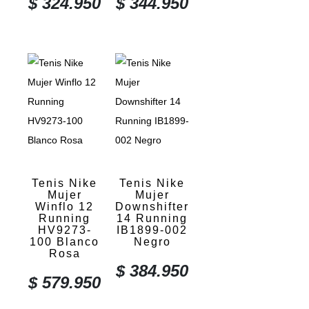
$
324.950
$
344.950
Tenis Nike
Tenis Nike
Mujer
Mujer
Winflo 12
Downshifter
Running
14 Running
HV9273-
IB1899-002
100 Blanco
Negro
Rosa
$
384.950
$
579.950