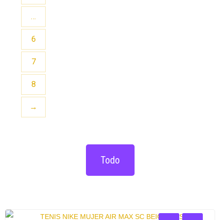
…
6
7
8
→
Todo