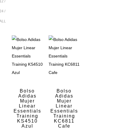
12
24
ALL
Bolso
Bolso
Adidas
Adidas
Mujer
Mujer
Linear
Linear
Essentials
Essentials
Training
Training
KS4510
KC6811
Azul
Cafe