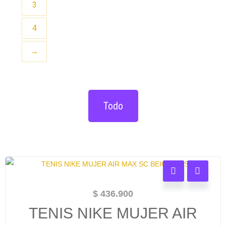
3
4
→
Todo
$
436.900
TENIS NIKE MUJER AIR