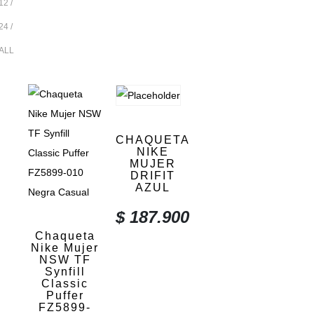
12
24
ALL
CHAQUETA
NIKE
MUJER
DRIFIT
AZUL
$
187.900
Chaqueta
Nike Mujer
NSW TF
Synfill
Classic
Puffer
FZ5899-