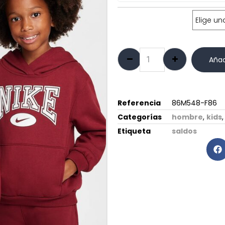
Talla:
Añad
Referencia
86M548-F86
Categorías
hombre
,
kids
Etiqueta
saldos