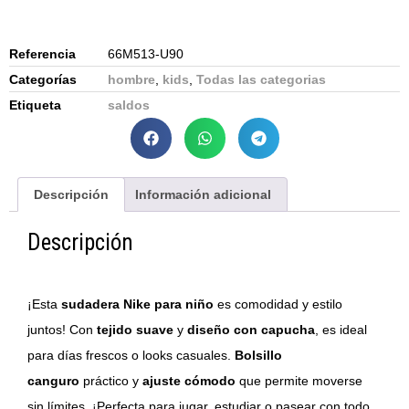
Referencia
66M513-U90
Categorías
hombre
,
kids
,
Todas las categorias
Etiqueta
saldos
Descripción
Información adicional
Descripción
¡Esta
sudadera Nike para niño
es comodidad y estilo
juntos! Con
tejido suave
y
diseño con capucha
, es ideal
para días frescos o looks casuales.
Bolsillo
canguro
práctico y
ajuste cómodo
que permite moverse
sin límites. ¡Perfecta para jugar, estudiar o pasear con todo