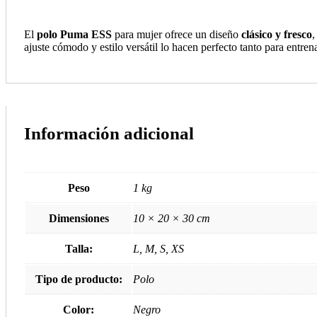
El
polo Puma ESS
para mujer ofrece un diseño
clásico y fresco
,
ajuste cómodo y estilo versátil lo hacen perfecto tanto para entre
Información adicional
Peso
1 kg
Dimensiones
10 × 20 × 30 cm
Talla:
L, M, S, XS
Tipo de producto:
Polo
Color:
Negro