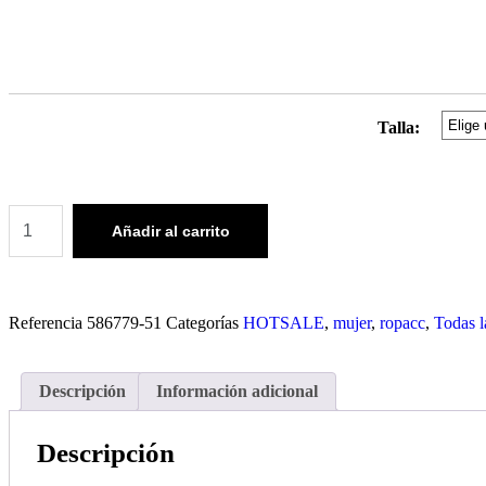
Talla:
Añadir al carrito
Referencia
586779-51
Categorías
HOTSALE
,
mujer
,
ropacc
,
Todas l
Descripción
Información adicional
Descripción