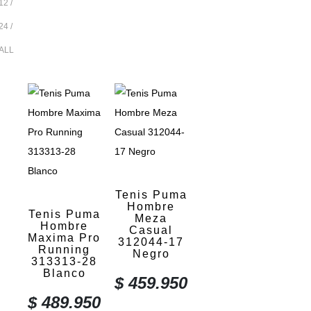
12
24
ALL
Tenis Puma
Hombre
Tenis Puma
Meza
Hombre
Casual
Maxima Pro
312044-17
Running
Negro
313313-28
Blanco
$
459.950
$
489.950