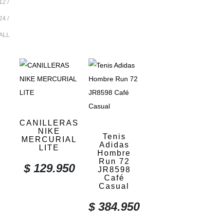
12
24
ALL
CANILLERAS
NIKE
Tenis
MERCURIAL
Adidas
LITE
Hombre
Run 72
$
129.950
JR8598
Café
Casual
$
384.950