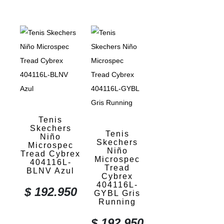
Tenis
Skechers
Tenis
Niño
Skechers
Microspec
Niño
Tread Cybrex
Microspec
404116L-
Tread
BLNV Azul
Cybrex
404116L-
$
192.950
GYBL Gris
Running
$
192.950