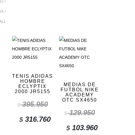
12
24
ALL
TENIS ADIDAS
HOMBRE
MEDIAS DE
ECLYPTIX
FUTBOL NIKE
2000 JR5155
ACADEMY
OTC SX4650
395.950
$
129.950
$
316.760
$
103.960
$