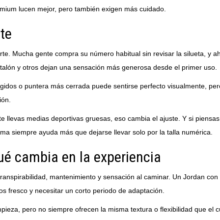
emium lucen mejor, pero también exigen más cuidado.
ite
rte. Mucha gente compra su número habitual sin revisar la silueta, y a
l talón y otros dejan una sensación más generosa desde el primer uso.
rígidos o puntera más cerrada puede sentirse perfecto visualmente, p
ión.
 llevas medias deportivas gruesas, eso cambia el ajuste. Y si piensas
rma siempre ayuda más que dejarse llevar solo por la talla numérica.
qué cambia en la experiencia
, transpirabilidad, mantenimiento y sensación al caminar. Un Jordan co
s fresco y necesitar un corto periodo de adaptación.
impieza, pero no siempre ofrecen la misma textura o flexibilidad que el 