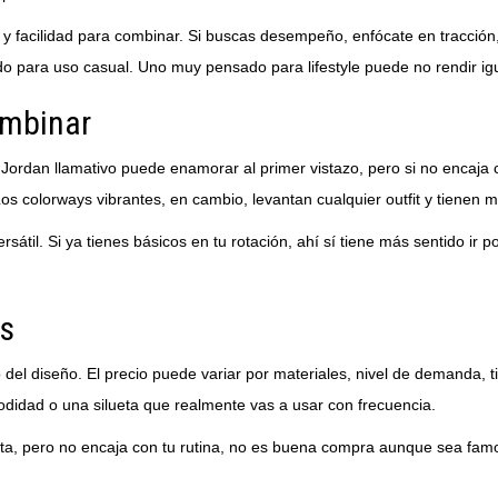
caña y facilidad para combinar. Si buscas desempeño, enfócate en tracci
para uso casual. Uno muy pensado para lifestyle puede no rendir igu
ombinar
n Jordan llamativo puede enamorar al primer vistazo, pero si no encaj
Los colorways vibrantes, en cambio, levantan cualquier outfit y tienen 
sátil. Si ya tienes básicos en tu rotación, ahí sí tiene más sentido i
ás
el diseño. El precio puede variar por materiales, nivel de demanda, ti
didad o una silueta que realmente vas a usar con frecuencia.
sta, pero no encaja con tu rutina, no es buena compra aunque sea fa