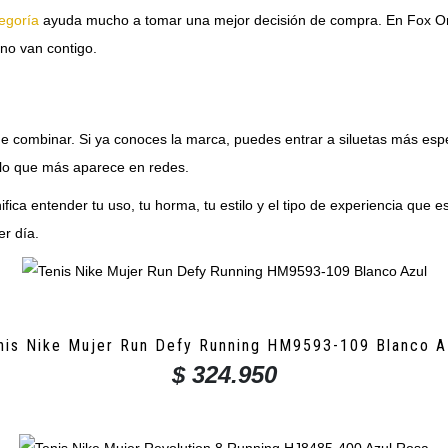
tegoría
ayuda mucho a tomar una mejor decisión de compra. En Fox Origin
no van contigo.
e combinar. Si ya conoces la marca, puedes entrar a siluetas más especí
delo que más aparece en redes.
nifica entender tu uso, tu horma, tu estilo y el tipo de experiencia que
er día.
nis Nike Mujer Run Defy Running HM9593-109 Blanco A
$
324.950
Este
producto