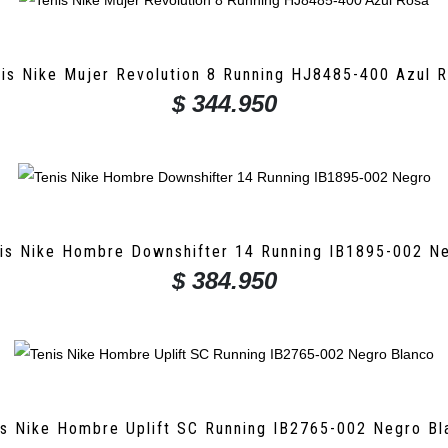
tiene
múltiples
variantes.
is Nike Mujer Revolution 8 Running HJ8485-400 Azul 
$
344.950
Las
opciones
Este
se
producto
pueden
tiene
elegir
múltiples
en
variantes.
is Nike Hombre Downshifter 14 Running IB1895-002 N
la
$
384.950
Las
página
opciones
Este
de
se
producto
producto
pueden
tiene
elegir
múltiples
en
variantes.
is Nike Hombre Uplift SC Running IB2765-002 Negro Bl
la