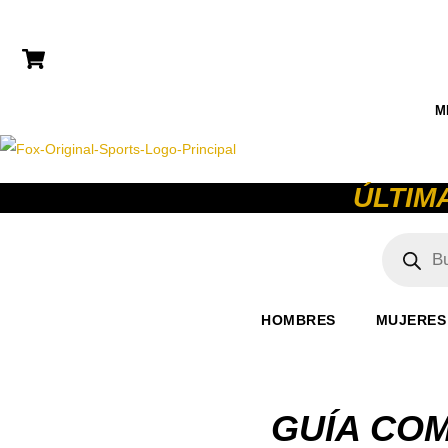
M
ÚLTIM
Búsqued
de
producto
HOMBRES
MUJERES
GUÍA CO