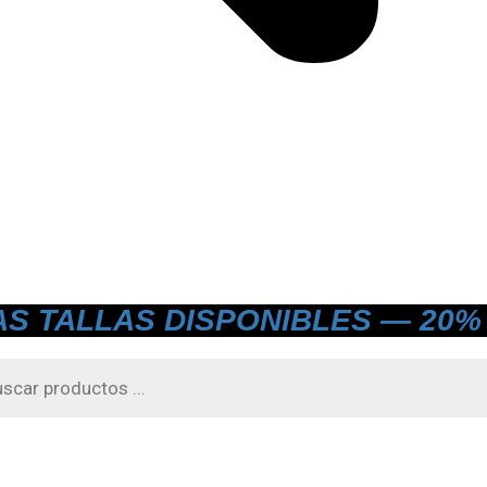
AS TALLAS DISPONIBLES — 20% 
a
s