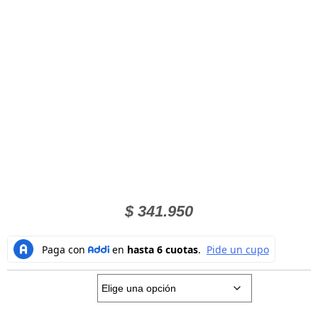
$
341.950
Talla: