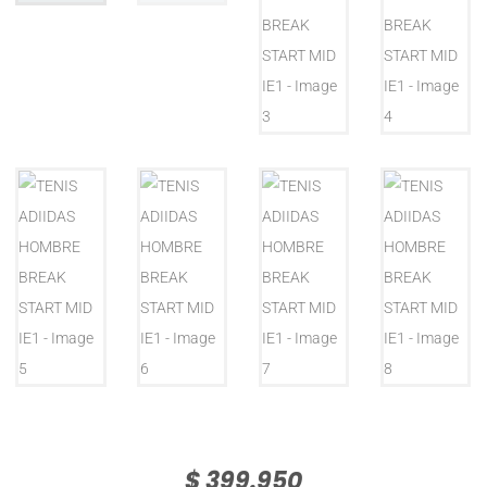
$
399.950