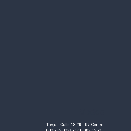
Sedes
Tunja - Calle 18 #9 - 97 Centro
608 742 0821 / 316 902 1258