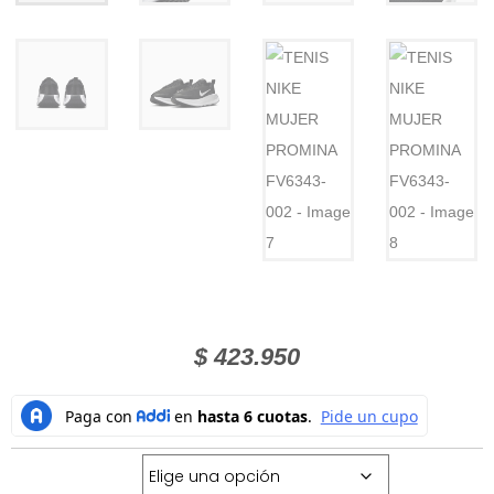
$
423.950
Talla: