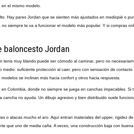
 en el mismo modelo.
to. Hay pares Jordan que se sienten más ajustados en mediopié o pun
 no siempre te va a funcionar el modelo más popular. Y si compras onli
e baloncesto Jordan
Un tenis muy blando puede ser cómodo al caminar, pero no necesariam
 medio: suficiente protección al caer, pero con sensación de contacto
 modelos se inclinan más hacia confort y otros hacia respuesta.
o en Colombia, donde no siempre se juega en canchas impecables. Si tu
 cancha no ayuda. Un dibujo agresivo y bien distribuido suele funciona
rtes o atacas mucho el aro. Aquí entran materiales del upper, rigidez de
porte que uno de media caña. A veces, una construcción baja con buena 