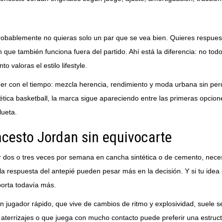
robablemente no quieras solo un par que se vea bien. Quieres respues
 que también funciona fuera del partido. Ahí está la diferencia: no tod
valoras el estilo lifestyle.
ner con el tiempo: mezcla herencia, rendimiento y moda urbana sin per
tética basketball, la marca sigue apareciendo entre las primeras opcio
lueta.
ncesto Jordan sin equivocarte
gar dos o tres veces por semana en cancha sintética o de cemento, necesi
 la respuesta del antepié pueden pesar más en la decisión. Y si tu ide
mporta todavía más.
 jugador rápido, que vive de cambios de ritmo y explosividad, suele se
aterrizajes o que juega con mucho contacto puede preferir una estruct