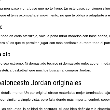
 primer paso y una base que no te frene. En este caso, convienen silu
r que el tenis acompaña el movimiento, no que te obliga a adaptarte a é
te
idad en cada aterrizaje, vale la pena mirar modelos con base ancha, m
pero sí los que te permiten jugar con más confianza durante todo el part
mixto
o sea extremo. Ni demasiado técnico ni demasiado enfocado en moda. 
stética basketball que muchos buscan al comprar Jordan.
aloncesto Jordan originales
detalle menor. Un par original ofrece materiales mejor terminados, aj
cer similar a simple vista, pero falla donde más importa: confort, so
las etiquetas, la calidad de costuras, el logo bien definido y la simetr