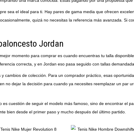
 comprando una marca conocida. Estás pagando por una propuesta que un
empre sea el ideal para ti. Hay pares de gama media que ofrecen exc
 ocasionalmente, quizá no necesitas la referencia más avanzada. Si comp
baloncesto Jordan
 el mejor momento para comprar es cuando encuentras tu talla disponibl
eferencia correcta, y en Jordan eso pasa seguido con tallas demandada
las y cambios de colección. Para un comprador práctico, esas oportun
á en no dejar la decisión para cuando ya necesites reemplazar un par 
 es cuestión de seguir el modelo más famoso, sino de encontrar el par 
nte bien desde el primer paso y mucho después del último partido.