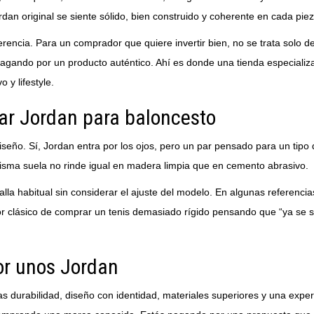
rdan original se siente sólido, bien construido y coherente en cada piez
rencia. Para un comprador que quiere invertir bien, no se trata solo de
ar pagando por un producto auténtico. Ahí es donde una tienda especial
 y lifestyle.
ar Jordan para baloncesto
diseño. Sí, Jordan entra por los ojos, pero un par pensado para un tip
 misma suela no rinde igual en madera limpia que en cemento abrasivo.
a habitual sin considerar el ajuste del modelo. En algunas referencia
ror clásico de comprar un tenis demasiado rígido pensando que “ya se so
or unos Jordan
s durabilidad, diseño con identidad, materiales superiores y una exper