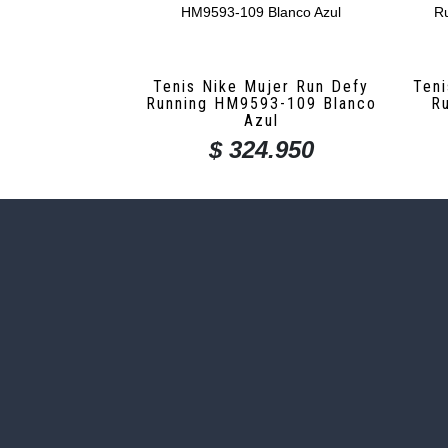
Tenis Nike Mujer Run Defy
Teni
Running HM9593-109 Blanco
R
Azul
$
324.950