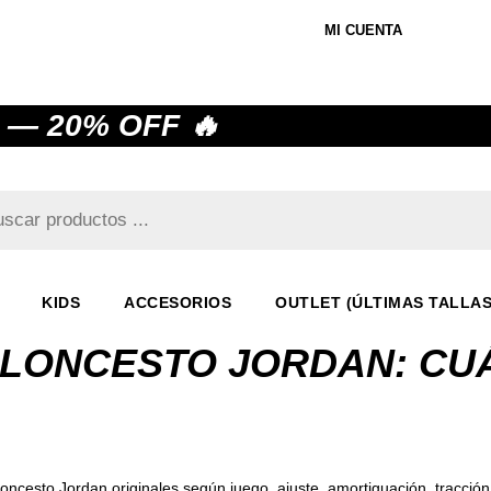
MI CUENTA
 — 20% OFF 🔥
KIDS
ACCESORIOS
OUTLET (ÚLTIMAS TALLAS
ALONCESTO JORDAN: C
loncesto Jordan originales según juego, ajuste, amortiguación, tracción