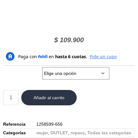
$
109.900
Talla:
Añadir al carrito
Referencia
1258599-656
Categorías
mujer
,
OUTLET
,
ropacc
,
Todas las categorias