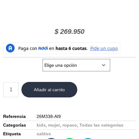
$
269.950
Talla:
Añadir al carrito
Referencia
26M338-AI9
Categorías
kids
,
mujer
,
ropacc
,
Todas las categorias
Etiqueta
saldos