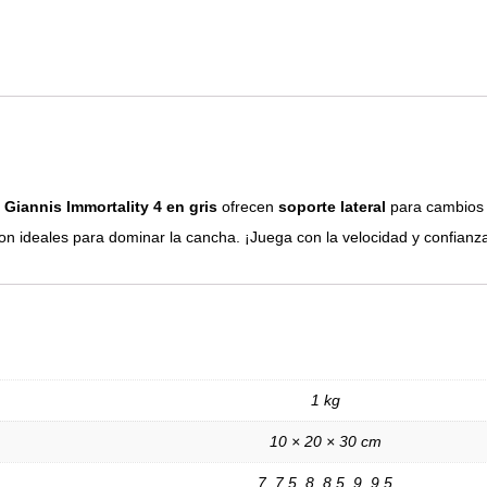
s
Giannis Immortality 4 en gris
ofrecen
soporte lateral
para cambios 
son ideales para dominar la cancha. ¡Juega con la velocidad y confianz
1 kg
10 × 20 × 30 cm
7, 7.5, 8, 8.5, 9, 9.5