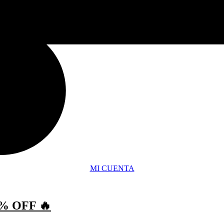
MI CUENTA
% OFF 🔥