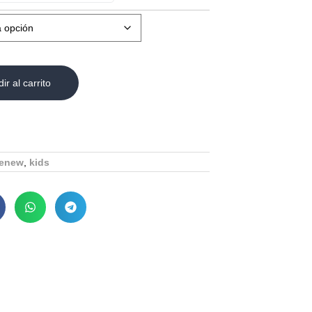
ir al carrito
enew
,
kids