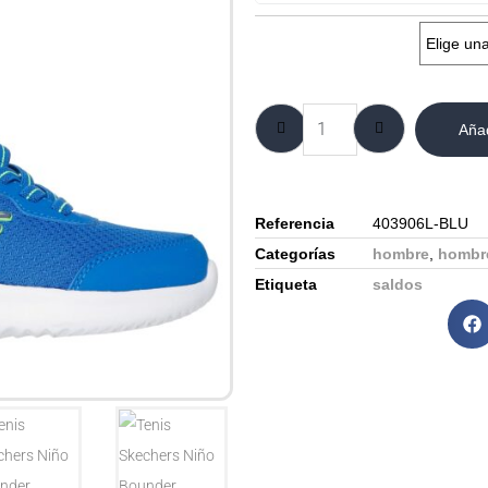
Talla:
Añad
Referencia
403906L-BLU
Categorías
hombre
,
hombr
Etiqueta
saldos